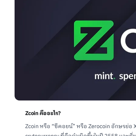
Zcoin คืออะไร?
Zcoin หรือ “ซีคอยน์” หรือ Zerocoin อักษรย่อ XZ