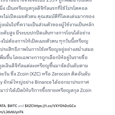
ิ่มใช้งานอย่างจริงจังในปี 2559 ถูกพัฒนาขึ้นโดย
ึ่ง เป็นเหรียญสกุลดิจิทัลแรกที่ใช้โปรโตคอล
และไม่เปิดเผยตัวตน คุณสมบัติที่โดดเด่นมากของ
่อมุ่งเน้นไปที่ความเป็นส่วนตัวของผู้ใช้งานเป็นหลัก
ระดับสูง มีระบบปกปิดเส้นทางการโอนได้อย่าง
้องไม่ต้องการให้เปิดเผยตัวตน ทุกวันนี้เหรียญ
ประสิทธิภาพในการใช้เหรียญอยู่อย่างสม่ำเสมอ
พิ่มขึ้น โดยเฉพาะการถูกเลือกให้อยู่ในรายชื่อ
กุลเงินดิจิทัลแต่ละเหรียญขึ้นมาจัดอันดับตาม
น ซึ่ง Zcoin (XZC) หรือ Zerocoin ติดอันดับ
ency ยักษ์ใหญ่อย่าง Binance ได้ออกมาประกาศ
มาว่าได้เปิดให้บริการซื้อขายเหรียญสกุล Zcoin
ATA
,
$WTC
and
$XZC
https://t.co/VXYDhDzGCo
com/LJdvbUynTk