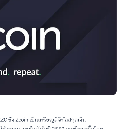
C ซึ่ง Zcoin เป็นเหรียญดิจิทัลสกุลเงิน