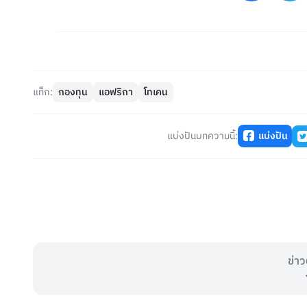
แท็ก:
กองทุน
แอฟริกา
โทเคน
แบ่งปันบทความนี้:
แบ่งปัน
ข่าว