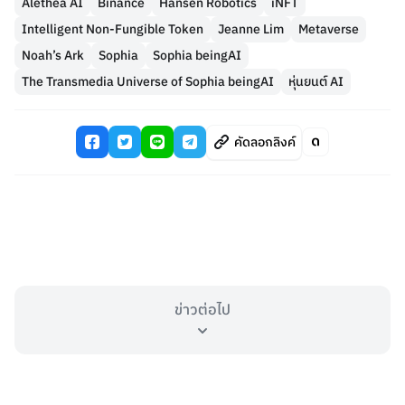
Alethea AI
Binance
Hansen Robotics
iNFT
Intelligent Non-Fungible Token
Jeanne Lim
Metaverse
Noah’s Ark
Sophia
Sophia beingAI
The Transmedia Universe of Sophia beingAI
หุ่นยนต์ AI
คัดลอกลิงค์
ข่าวต่อไป