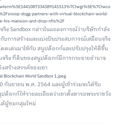
twterm%5E1441087334389141513%7Ctwgr%5E%7Ctwco
snoop-dogg-partners-with-virtual-blockchain-world-
te-his-mansion-and-drop-nfts%2F
อนจริง Sandbox กล่าวในแถลงการณ์ว่าบริษัทกำลัง
กกับการสร้างและแบ่งปันประสบการณ์เสมือนจริง
เด่นมาใช้กับ สนูปด็อกก์และปรับปรุงให้ดีขึ้น
ริง ที่ดินของสนูปด็อกก์มีการกระจายอำนาจ
ชิงสร้างสรรค์ของเขา
 30 กันยายน พ.ศ. 2564 และผู้เข้าร่วมจะได้รับ
นูปด็อกก์ให้รายละเอียดว่าเขาตั้งตารอพระราชวัง
ด้ผู้ชมกลุ่มใหม่