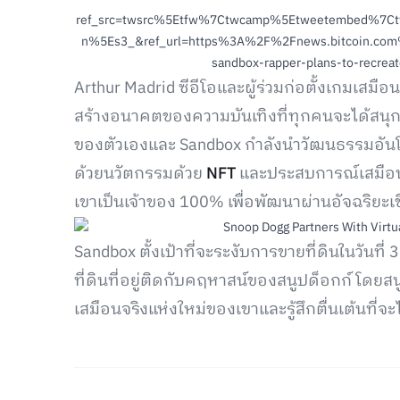
ref_src=twsrc%5Etfw%7Ctwcamp%5Etweetembed%7C
n%5Es3_&ref_url=https%3A%2F%2Fnews.bitcoin.com%2F
sandbox-rapper-plans-to-recrea
Arthur Madrid ซีอีโอและผู้ร่วมก่อตั้งเกมเสมื
สร้างอนาคตของความบันเทิงที่ทุกคนจะได้สนุ
ของตัวเองและ Sandbox กำลังนำวัฒนธรรมอันโดด
ด้วยนวัตกรรมด้วย
NFT
และประสบการณ์เสมือนจ
เขาเป็นเจ้าของ 100% เพื่อพัฒนาผ่านอัจฉริยะเ
Sandbox ตั้งเป้าที่จะระงับการขายที่ดินในวันที่
ที่ดินที่อยู่ติดกับคฤหาสน์ของสนูปด็อกก์ โดยส
เสมือนจริงแห่งใหม่ของเขาและรู้สึกตื่นเต้นที่จะไ