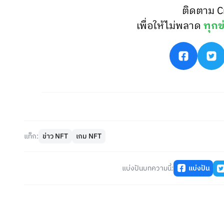
ติดตาม C
เพื่อให้ไม่พลาด
ทุกข
แท็ก:
ข่าว NFT
เกม NFT
แบ่งปันบทความนี้:
แบ่งปัน