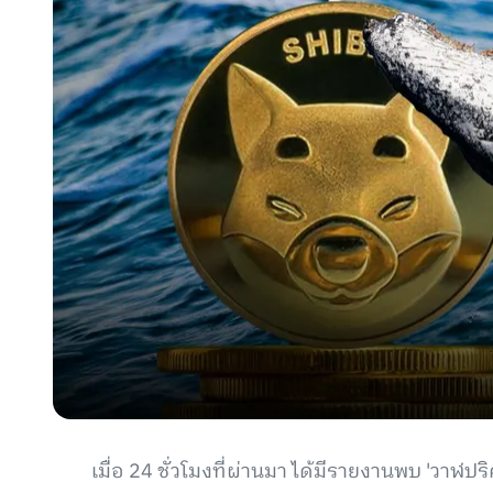
เมื่อ 24 ชั่วโมงที่ผ่านมา ได้มีรายงานพบ 'วาฬป