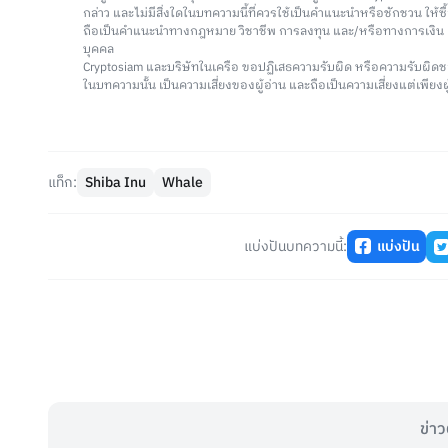
กล่าว และไม่มีสิ่งใดในบทความนี้ที่ควรใช้เป็นคำแนะนำหรือชักชวน ให้
ถือเป็นคำแนะนำทางกฎหมาย วิชาชีพ การลงทุน และ/หรือทางการเงิ
บุคคล
Cryptosiam และบริษัทในเครือ ขอปฏิเสธความรับผิด หรือความรับผิดช
ในบทความนั้น เป็นความเสี่ยงของผู้อ่าน และถือเป็นความเสี่ยงแต่เพียงผู
แท็ก:
Shiba Inu
Whale
แบ่งปันบทความนี้:
แบ่งปัน
ข่าว