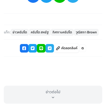
แท็ก:
ข่าวคริปโต
คริปโต สหรัฐ
ทิศทางคริปโต
วุฒิสภา Brown
คัดลอกลิงค์
ข่าวต่อไป