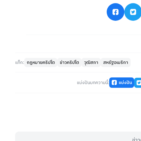
แท็ก:
กฎหมายคริปโต
ข่าวคริปโต
วุฒิสภา
สหรัฐอเมริกา
แบ่งปันบทความนี้:
แบ่งปัน
ข่าว