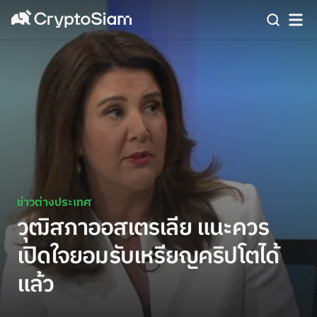
ข่าวต่างประเทศ
วุฒิสภาออสเตรเลีย แนะควร
เปิดใจยอมรับเหรียญคริปโตได้
แล้ว