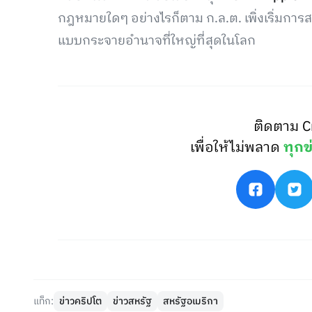
กฎหมายใดๆ อย่างไรก็ตาม ก.ล.ต. เพิ่งเริ่มการ
แบบกระจายอำนาจที่ใหญ่ที่สุดในโลก
ติดตาม C
เพื่อให้ไม่พลาด
ทุกข
แท็ก:
ข่าวคริปโต
ข่าวสหรัฐ
สหรัฐอเมริกา