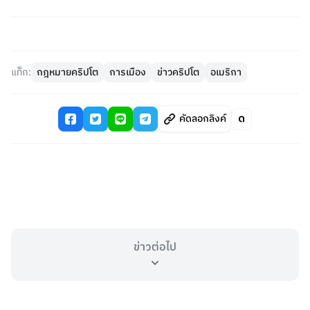
แท็ก:
กฎหมายคริปโต
การเมือง
ข่าวคริปโต
อเมริกา
คัดลอกลิงค์
ข่าวต่อไป