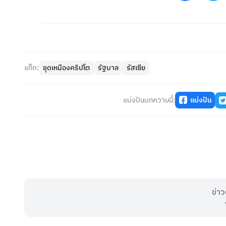
แท็ก:
ขุดเหมืองคริปโต
รัฐบาล
รัสเซีย
แบ่งปันบทความนี้:
แบ่งปัน
ข่าว