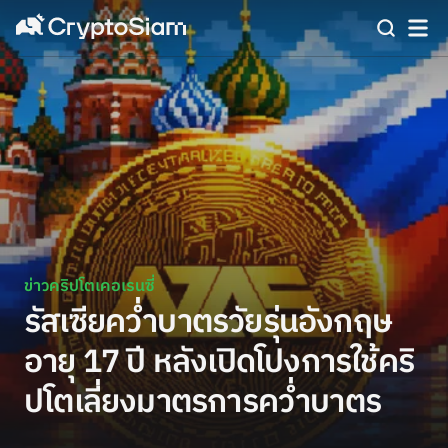
ข่าวคริปโตเคอเรนซี่
รัสเซียคว่ำบาตรวัยรุ่นอังกฤษ
อายุ 17 ปี หลังเปิดโปงการใช้คริ
ปโตเลี่ยงมาตรการคว่ำบาตร