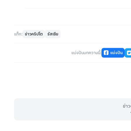
แท็ก:
ข่าวคริปโต
รัสเซีย
แบ่งปันบทความนี้:
แบ่งปัน
ข่าว