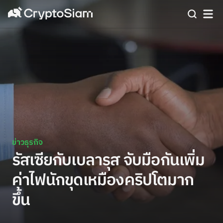
ข่าวธุรกิจ
รัสเซียกับเบลารุส จับมือกันเพิ่ม
ค่าไฟนักขุดเหมืองคริปโตมาก
ขึ้น