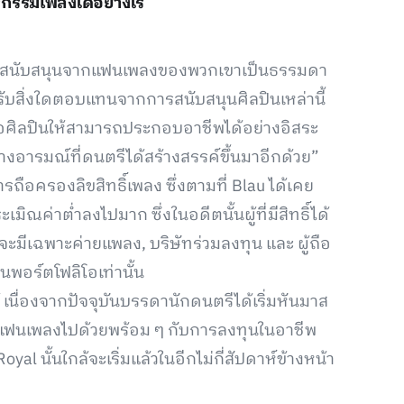
กรรมเพลงได้อย่างไร
าการสนับสนุนจากแฟนเพลงของพวกเขาเป็นธรรมดา
้รับสิ่งใดตอบแทนจากการสนับสนุนศิลปินเหล่านี้
ลือศิลปินให้สามารถประกอบอาชีพได้อย่างอิสระ
างอารมณ์ที่ดนตรีได้สร้างสรรค์ขึ้นมาอีกด้วย”
ครองลิขสิทธิ์เพลง ซึ่งตามที่ Blau ได้เคย
เมิณค่าต่ำลงไปมาก ซึ่งในอดีตนั้นผู้ที่มีสิทธิ์ได้
 จะมีเฉพาะค่ายแพลง, บริษัทร่วมลงทุน และ ผู้ถือ
ในพอร์ตโฟลิโอเท่านั้น
ด้ เนื่องจากปัจจุบันบรรดานักดนตรีได้เริ่มหันมาส
านแฟนเพลงไปด้วยพร้อม ๆ กับการลงทุนในอาชีพ
l นั้นใกล้จะเริ่มแล้วในอีกไม่กี่สัปดาห์ข้างหน้า