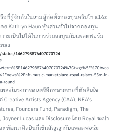
ือที่รู้จักกันในนามผู้ก่อตั้งกองทุนคริปโท a16z
 โดย Kathryn Haun หุ้นส่วนทั่วไปจากกองทุน
ความเป็นไปได้ในการร่วมลงทุนกับแพลตฟอร์ม
เพลง
un/status/1462798876407070724
?
twterm%5E1462798876407070724%7Ctwgr%5E%7Ctwco
Fnews%2Fnft-music-marketplace-royal-raises-55m-in-
-a-round
่ายเพลงในวงการดนตรีอีกหลายรายที่ตัดสินใจ
ก่ Creative Artists Agency (CAA), NEA’s
ntures, Founders Fund, Paradigm, The
n, Joyner Lucas และ Disclosure โดย Royal จะนำ
 และ พัฒนาศิลปินที่เซ็นสัญญากับแพลตฟอร์ม