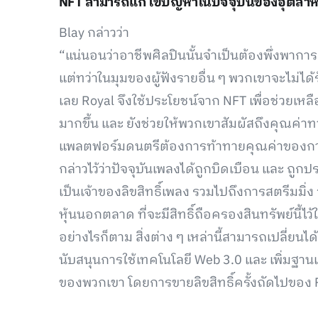
NFT สามารถแก้ไขปัญหาในปัจจุบันของอุตสาห
Blay กล่าวว่า
“แน่นอนว่าอาชีพศิลปินนั้นจำเป็นต้องพึ่งพ
แต่ทว่าในมุมของผู้ฟังรายอื่น ๆ พวกเขาจะไม่ได
เลย Royal จึงใช้ประโยชน์จาก NFT เพื่อช่วยเห
มากขึ้น และ ยังช่วยให้พวกเขาสัมผัสถึงคุณค่าท
แพลตฟอร์มดนตรีต้องการท้าทายคุณค่าของการถือ
กล่าวไว้ว่าปัจจุบันเพลงได้ถูกบิดเบือน และ ถูกประ
เป็นเจ้าของลิขสิทธิ์เพลง รวมไปถึงการสตรีมมิ่ง
หุ้นนอกตลาด ที่จะมีสิทธิ์ถือครองสินทรัพย์นี้ไว้
อย่างไรก็ตาม สิ่งต่าง ๆ เหล่านี้สามารถเปลี่ยนไ
นับสนุนการใช้เทคโนโลยี Web 3.0 และ เพิ่มฐ
ของพวกเขา โดยการขายลิขสิทธิ์ครั้งถัดไปของ Roya