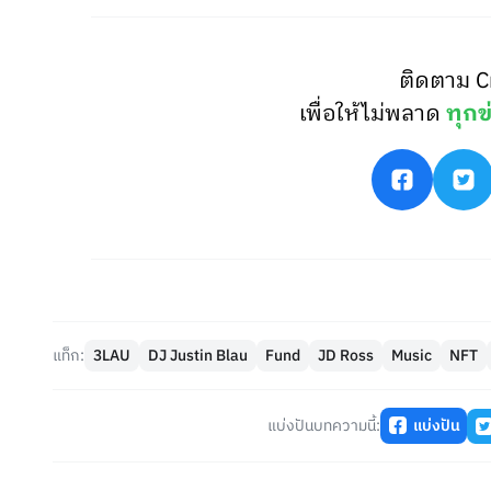
ติดตาม C
เพื่อให้ไม่พลาด
ทุกข
แท็ก:
3LAU
DJ Justin Blau
Fund
JD Ross
Music
NFT
แบ่งปันบทความนี้:
แบ่งปัน