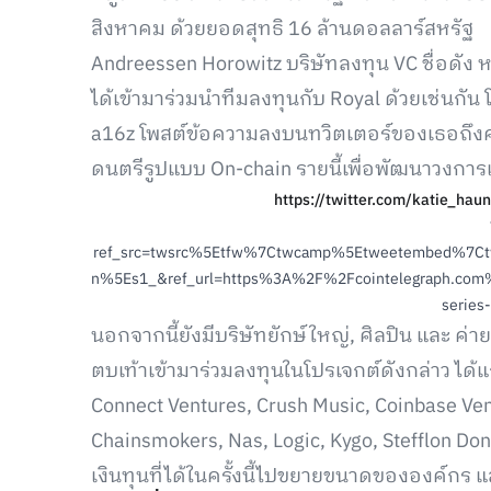
สิงหาคม ด้วยยอดสุทธิ 16 ล้านดอลลาร์สหรัฐ
Andreessen Horowitz บริษัทลงทุน VC ชื่อดัง หร
ได้เข้ามาร่วมนำทีมลงทุนกับ Royal ด้วยเช่นกัน
a16z โพสต์ข้อความลงบนทวิตเตอร์ของเธอถึง
ดนตรีรูปแบบ On-chain รายนี้เพื่อพัฒนาวงการ
https://twitter.com/katie_ha
ref_src=twsrc%5Etfw%7Ctwcamp%5Etweetembed%7C
n%5Es1_&ref_url=https%3A%2F%2Fcointelegraph.com%2
series
นอกจากนี้ยังมีบริษัทยักษ์ใหญ่, ศิลปิน และ ค
ตบเท้าเข้ามาร่วมลงทุนในโปรเจกต์ดังกล่าว ได้แ
Connect Ventures, Crush Music, Coinbase Ve
Chainsmokers, Nas, Logic, Kygo, Stefflon Do
เงินทุนที่ได้ในครั้งนี้ไปขยายขนาดขององค์กร