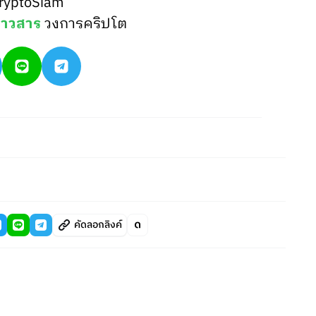
ryptoSiam
่าวสาร
วงการคริปโต
คัดลอกลิงค์