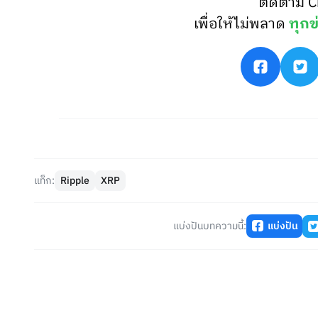
ติดตาม C
เพื่อให้ไม่พลาด
ทุกข
แท็ก:
Ripple
XRP
แบ่งปันบทความนี้:
แบ่งปัน