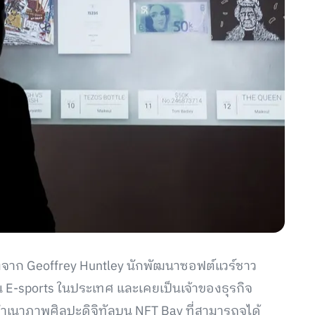
ลังจาก Geoffrey Huntley นักพัฒนาซอฟต์แวร์ชาว
งขัน E-sports ในประเทศ และเคยเป็นเจ้าของธุรกิจ
ำเนาภาพศิลปะดิจิทัลบน NFT Bay ที่สามารถจุได้