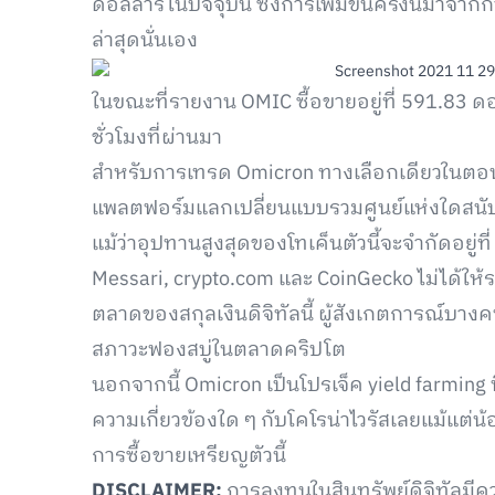
ดอลลาร์ในปัจจุบัน ซึ่งการเพิ่มขั้นครั้งนี้มาจากกา
ล่าสุดนั่นเอง
ในขณะที่รายงาน OMIC ซื้อขายอยู่ที่ 591.83 ดอ
ชั่วโมงที่ผ่านมา
สำหรับการเทรด Omicron ทางเลือกเดียวในตอนนี
แพลตฟอร์มแลกเปลี่ยนแบบรวมศูนย์แห่งใดสนับสนุ
แม้ว่าอุปทานสูงสุดของโทเค็นตัวนี้จะจำกัดอยู่ที
Messari, crypto.com และ CoinGecko ไม่ได้ให้
ตลาดของสกุลเงินดิจิทัลนี้ ผู้สังเกตการณ์บางค
สภาวะฟองสบู่ในตลาดคริปโต
นอกจากนี้ Omicron เป็นโปรเจ็ค yield farming 
ความเกี่ยวข้องใด ๆ กับโคโรน่าไวรัสเลยแม้แต่น
การซื้อขายเหรียญตัวนี้
DISCLAIMER:
การลงทุนในสินทรัพย์ดิจิทัลม