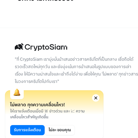
"ที่ CryptoSiam เรามุ่งมั่นนำเสนอข่าวสารคริปโตที่เป็นกลาง เชื่อถือได้
รวดเร็วสดใหม่ทุกวัน และยังมุ่งเน้นการนำเสนอในรูปแบบของการเล่า
เรื่อง ให้มีความน่าสนใจและเข้าถึงได้ง่าย เพื่อให้คุณ 'ไม่พลาด' ทุกข่าวสาร
ในวงการคริปโตไปกับเรา"
ไม่พลาด ทุกความเคลื่อนไหว!
ให้เราแจ้งเตือนเมื่อมี 🚨 ข่าวด่วน และ 📈 ความ
เคลื่อนไหวสำคัญเกิดขึ้น
©
2026
สงวนลิขสิทธิ์
รับการแจ้งเตือน
ไม่ละ ขอบคุณ