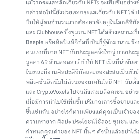
แม้ว่ากระแสหลักเกี่ยวกับ NFTs จะเพิ่มขึ้นอย่างช
กล่าวต่อไปนี้ยังช่วยเร่งกระแสเกี่ยวกับ NFT
บีบให้ผู้คนจำนวนมากต้องอาศัยอยู่ในโลกดิจิทั
และ Clubhouse ซึ่งชุมชน NFT ได้สร้างสถานะที
Beeple หรือศิลปินดิจิทัลที่เป็นที่รู้จักมานาน ซ
คนแรกที่ขาย NFT กับประมูลครั้งใหญ่ การประมู
มูลค่า 69 ล้านดอลลาร์ ทำให้ NFT เป็นที่น่าจั
ในขณะที่งานศิลปะดิจิทัลและของสะสมเป็นตัวขั
พลิเคชั่นอีกนับไม่ถ้วนของเทคโนโลยี NFT นับตั
และ CryptoVoxels ไปจนถึงเกมบล็อคเชน อย่างเช
เมื่อมีการนำไปใช้เพิ่มขึ้น ปริมาณการซื้อขาย
ขึ้นเช่นกัน อย่างไรก็ตามเพียงแค่คุณเป็นเจ้าข
ความหายาก ศิลปะ ประโยชน์ใช้สอย ชุมชน แล
กำหนดคุณค่าของ NFT นั้น ๆ ดังนั้นแล้วอย่าได้ล