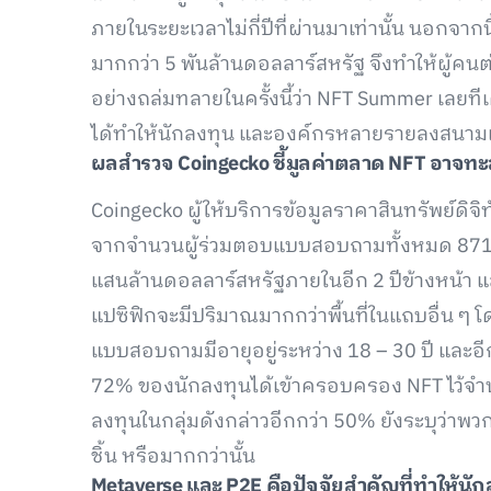
ภายในระยะเวลาไม่กี่ปีที่ผ่านมาเท่านั้น นอกจากนี
มากกว่า 5 พันล้านดอลลาร์สหรัฐ จึงทำให้ผู้
อย่างถล่มทลายในครั้งนี้ว่า NFT Summer เลยท
ได้ทำให้นักลงทุน และองค์กรหลายรายลงสนาม
ผลสำรวจ Coingecko
ชี้มูลค่าตลาด NFT
อาจทะล
Coingecko ผู้ให้บริการข้อมูลราคาสินทรัพย์ดิจิทั
จากจำนวนผู้ร่วมตอบแบบสอบถามทั้งหมด 871 
แสนล้านดอลลาร์สหรัฐภายในอีก 2 ปีข้างหน้า แล
แปซิฟิกจะมีปริมาณมากกว่าพื้นที่ในแถบอื่น ๆ 
แบบสอบถามมีอายุอยู่ระหว่าง 18 – 30 ปี และอีกก
72% ของนักลงทุนได้เข้าครอบครอง NFT ไว้จำนวนห
ลงทุนในกลุ่มดังกล่าวอีกกว่า 50% ยังระบุว่าพ
ชิ้น หรือมากกว่านั้น
Metaverse และ P2E คือปัจจัยสำคัญที่ทำให้นัก