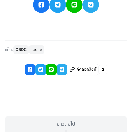
แท็ก:
CBDC
เนปาล
คัดลอกลิงค์
ข่าวต่อไป