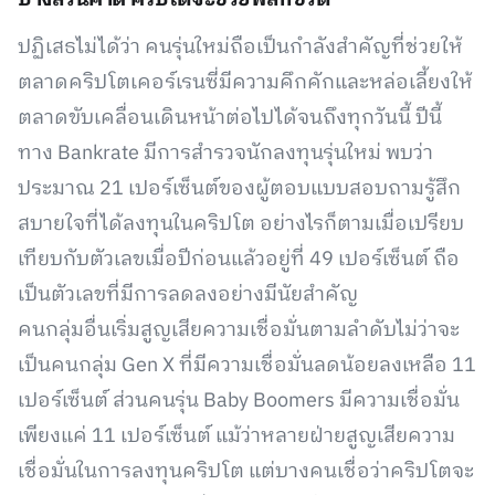
บางส่วนคาด คริปโตจะช่วยพลิกชีวิต
ปฏิเสธไม่ได้ว่า คนรุ่นใหม่ถือเป็นกำลังสำคัญที่ช่วยให้
ตลาดคริปโตเคอร์เรนซี่มีความคึกคักและหล่อเลี้ยงให้
ตลาดขับเคลื่อนเดินหน้าต่อไปได้จนถึงทุกวันนี้ ปีนี้
ทาง Bankrate มีการสำรวจนักลงทุนรุ่นใหม่ พบว่า
ประมาณ 21 เปอร์เซ็นต์ของผู้ตอบแบบสอบถามรู้สึก
สบายใจที่ได้ลงทุนในคริปโต อย่างไรก็ตามเมื่อเปรียบ
เทียบกับตัวเลขเมื่อปีก่อนแล้วอยู่ที่ 49 เปอร์เซ็นต์ ถือ
เป็นตัวเลขที่มีการลดลงอย่างมีนัยสำคัญ
คนกลุ่มอื่นเริ่มสูญเสียความเชื่อมั่นตามลำดับไม่ว่าจะ
เป็นคนกลุ่ม Gen X ที่มีความเชื่อมั่นลดน้อยลงเหลือ 11
เปอร์เซ็นต์ ส่วนคนรุ่น Baby Boomers มีความเชื่อมั่น
เพียงแค่ 11 เปอร์เซ็นต์ แม้ว่าหลายฝ่ายสูญเสียความ
เชื่อมั่นในการลงทุนคริปโต แต่บางคนเชื่อว่าคริปโตจะ