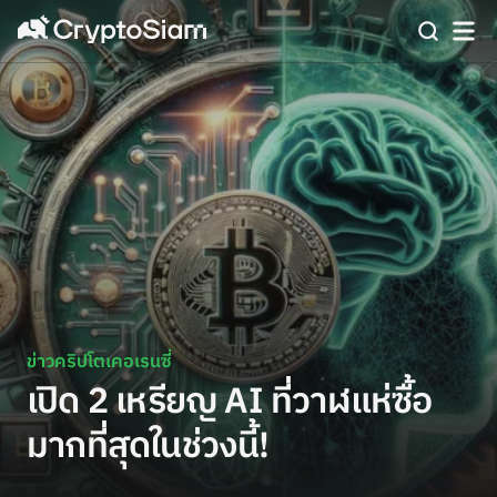
ข่าวคริปโตเคอเรนซี่
เปิด 2 เหรียญ AI ที่วาฬแห่ซื้อ
มากที่สุดในช่วงนี้!