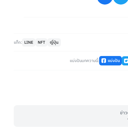
แท็ก:
LINE
NFT
ญี่ปุ่น
แบ่งปันบทความนี้:
แบ่งปัน
ข่าว