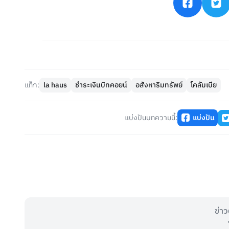
แท็ก:
la haus
ชำระเงินบิทคอยน์
อสังหาริมทรัพย์
โคลัมเบีย
แบ่งปันบทความนี้:
แบ่งปัน
ข่าว