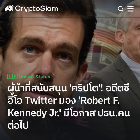
🇺🇸 United States
ผู้นำที่สนับสนุน 'คริปโต'! อดีตซี
อีโอ Twitter มอง 'Robert F.
Kennedy Jr.' มีโอกาส ปธน.คน
ต่อไป