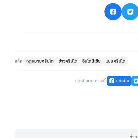
แท็ก:
กฎหมายคริปโต
ข่าวคริปโต
อินโดนีเซีย
แบนคริปโต
แบ่งปันบทความนี้:
แบ่งปัน
ข่าว