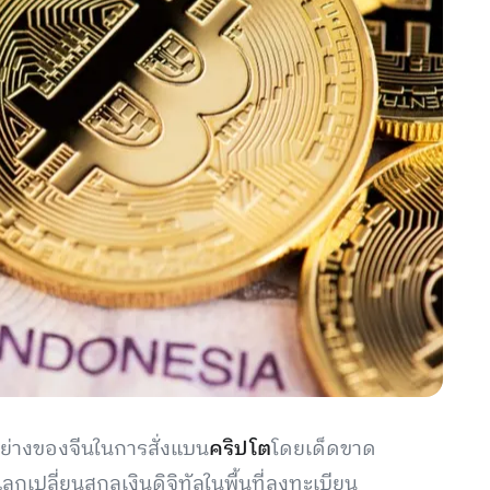
วอย่างของจีนในการสั่งแบน
คริปโต
โดยเด็ดขาด
เปลี่ยนสกุลเงินดิจิทัลในพื้นที่ลงทะเบียน