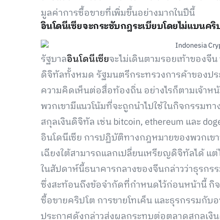
มูลค่าการซื้อขายที่เพิ่มขึ้นอย่างมากในปีนี้
อินโดนีเซียจะกระชับกฎระเบียบโดยไม่แบนคริ
รัฐบาล
อินโดนีเซีย
จะไม่เดินตามรอยเท้าของจีน 
ดิจิทัลทั้งหมด รัฐมนตรีกระทรวงการค้าของป
ความคิดเห็นต่อสื่อท้องถิ่น อย่างไรก็ตามเจ้าหน้
พวกเขามีแนวโน้มที่จะถูกนำไปใช้ในกิจกรรมทา
สกุลเงินดิจิทัล เช่น bitcoin, ethereum และ do
อินโดนีเซีย การปฏิบัติทางกฎหมายของพวกเขาท
เฉียงใต้สามารถแลกเปลี่ยนเหรียญดิจิทัลได้ แต่ไ
ในสัปดาห์นี้ธนาคารกลางของจีนกล่าวว่าธุรกรรมท
ซึ่งสะท้อนถึงข้อจำกัดที่กำหนดไว้ก่อนหน้านี้ กิ
ซื้อขายคริปโต การขายโทเค็น และธุรกรรมกับอนุ
ประกาศดังกล่าวส่งผลกระทบต่อตลาดสกุลเงินด