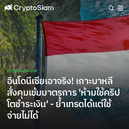
ข่าวต่างประเทศ
อินโดนีเซียเอาจริง! เกาะบาหลี
สั่งคุมเข้มมาตรการ 'ห้ามใช้คริป
โตชำระเงิน' - ย้ำเทรดได้แต่ใช้
จ่ายไม่ได้