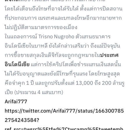
โดยได้เตือนถึงโทษที่อาจได้รับได้ ตั้งแต่การปิดสถาน
ที่ประกอบการ เนรเทศและบทลงโทษอีกมากมายหาก
ไม่ปฏิบัติตามมาตรการของเมือง
ในแถลงการณ์ Trisno Nugroho ตัวแทนธนาคาร
อินโดนีเซียในบาหลี ยังได้กล่าวเสริมว่า ถึงแม้ปัจจุบัน
การซื้อขายสกุลเงินดิจิทัลจะถูกกฎหมายใน
ประเทศ
อินโดนีเซีย
แต่การใช้คริปโตเพื่อชำระแทนเงินสดนั้น
ไม่ได้รับอนุญาตและยังมีโทษที่รุนแรง โดยโทษสูงสุด
คือจำคุก 1 ปี และถูกปรับตั้งแต่ 13,000 ถึง 200 ล้านรู
เปีย (ประมาณ 4 แสนบาท)
Arifai777
https://twitter.com/Arifai777/status/166300785
2754243584?
ref_src=twsrc%5Etfw%7Ctwcamp%5Etweetemb