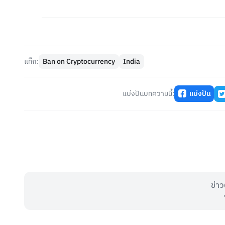
แท็ก:
Ban on Cryptocurrency
India
แบ่งปันบทความนี้:
แบ่งปัน
ข่าว