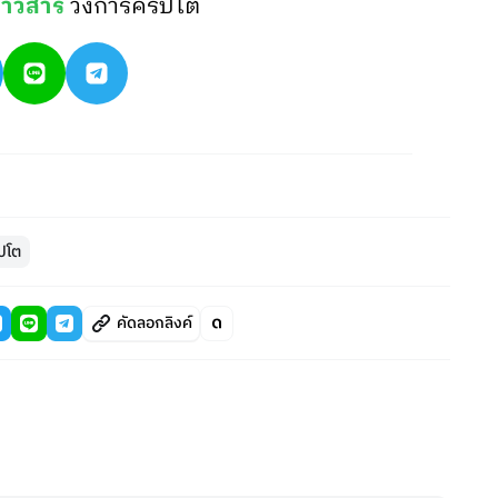
่าวสาร
วงการคริปโต
ิปโต
คัดลอกลิงค์