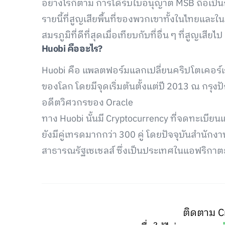
อย่างไรก็ตาม การได้รับใบอนุญาต MSB ถือเป็
รายนี้ที่สูญเสียพื้นที่ของพวกเขาทั้งในไทยและใ
สมรภูมิที่ดีที่สุดเมื่อเทียบกับที่อื่น ๆ ที่สูญเสียไป
Huobi
คืออะไร?
Huobi คือ แพลตฟอร์มแลกเปลี่ยนคริปโตเคอร์เร
ของโลก โดยมีจุดเริ่มต้นตั้งแต่ปี 2013 ณ กรุงปั
อดีตวิศวกรของ Oracle
ทาง Huobi นั้นมี Cryptocurrency ที่จดทะเบีย
ยังมีคู่เทรดมากกว่า 300 คู่ โดยปัจจุบันสำนักง
สาธารณรัฐเซเชลส์ ซึ่งเป็นประเทศในแอฟริกา
ติดตาม C