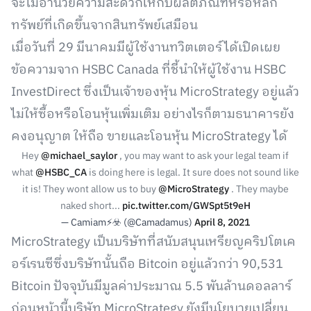
จะไม่อำนวยความสะดวกให้กับผลิตภัณฑ์หรือหลัก
ทรัพย์ที่เกิดขึ้นจากสินทรัพย์เสมือน
เมื่อวันที่ 29 มีนาคมมีผู้ใช้งานทวิตเตอร์ได้เปิดเผย
ข้อความจาก HSBC Canada ที่ชี้นำให้ผู้ใช้งาน HSBC
InvestDirect ซึ่งเป็นเจ้าของหุ้น MicroStrategy อยู่แล้ว
ไม่ให้ซื้อหรือโอนหุ้นเพิ่มเติม อย่างไรก็ตามธนาคารยัง
คงอนุญาต ให้ถือ ขายและโอนหุ้น MicroStrategy ได้
Hey
@michael_saylor
, you may want to ask your legal team if
what
@HSBC_CA
is doing here is legal. It sure does not sound like
it is! They wont allow us to buy
@MicroStrategy
. They maybe
naked short...
pic.twitter.com/GWSpt5t9eH
— Camiam⚡️☣️ (@Camadamus)
April 8, 2021
MicroStrategy เป็นบริษัทที่สนับสนุนเหรียญคริปโตเค
อร์เรนซีซึ่งบริษัทนั้นถือ Bitcoin อยู่แล้วกว่า 90,531
Bitcoin ปัจจุบันมีมูลค่าประมาณ 5.5 พันล้านดอลลาร์
ก่อนหน้านี้บริษัท MicroStrategy ยังมีนโยบายเปลี่ยน