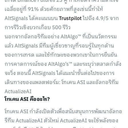
เทรด Binance Futures 23 คู่ ทำให้อัตราความสำเร็จ
เฉลี่ยอยู่ที่ 91% ด้วยศักยภาพที่สูงเช่นนี้ทำให้
AltSignals ได้คะแนนบน
Trustpilot
ไปถึง 4.9/5 จาก
การรีวิวเชิงบวกเกือบ 500 รีวิว
นอกจากอัลกอริทึมอย่าง AltAlgo™ ที่เป็นนวัตกรรม
แล้ว AltSignals มีทีมผู้เชี่ยวชาญที่รอบรู้ในทุกด้าน
ของการเทรด และใช้ทักษะของพวกเขาในการยืนยัน
การคาดการณ์ของ AltAlgo’s™ และระบุว่าตลาดกำลัง
จะวิ่ง ตอนนี้ AltSignals ได้แนะนำขั้นต่อไปของการ
เดินทางของแพลตฟอร์ม: โทเคน ASI และอัลกอริทึม
ActualizeAI
โทเคน ASI คืออะไร?
โทเคน ASI กำลังเปิดตัวเพื่อสนับสนุนการพัฒนาอัลกอ
รืทึม ActualizeAI ตัวใหม่ ActualizeAI จะใช้พลังของ