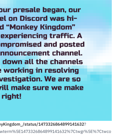
nkeyKingdom_/status/1473326864899141632
?
twterm%5E1473326864899141632%7Ctwgr%5E%7Ctwco