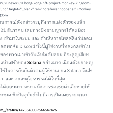
m%2Fnews%2Fhong-kong-nft-project-monkey-kingdom-
und" target="_blank" rel="noreferrer noopener">Monkey
gdom
านการณ์ดังกล่าวระบุถึงการแฝงตัวของแฮ็ก
ที่ 21 ธันวาคม โดยทางฝั่งอาชญากรได้ส่ง Bot
 เข้ามาในระบบ และ ดำเนินการโพสต์ลิงก์ปลอม
ร์ม Discord ทั้งนี้ผู้ใช้งานที่หลงกลเข้าไป
et ของพวกเขาเข้ากับเว็บไซต์ปลอม ก็จะสูญเสียห
องน่าเศร้าของ
Solana
อย่างมาก เนื่องด้วยอาชญ
ี่ใช้ในการยืนยันตัวตนผู้ใช้งานของ Solana จึงส่ง
บ และ ก่อเหตุโจรกรรมได้ในที่สุด
m ก็ได้ออกมาประกาศถึงการชดเชยค่าเสียหายให้
งหมด ซึ่งปัจจุบันยังไม่มีการเปิดเผยระยะเวลา
dom_/status/1473540039644647426