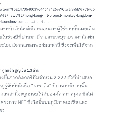
?
twterm%5E1473540039644647426%7Ctwgr%5E%7Ctwco
m%2Fnews%2Fhong-kong-nft-project-monkey-kingdom-
k-launches-compensation-fund
หน้าเว็บไซต์เพื่อหลอกลวงผู้ใช้งานนั้นเคยเกิด
ในช่วงปีที่ผ่านมา มีรายงานระบุว่าบรรดานักต้ม
้ประโยชน์จากแพลตฟอร์มเหล่านี้ ซึ่งจะเห็นได้จาก
งขึ้นจากอัลกอริทึมจำนวน 2,222 ตัวที่นำเสนอ
รู้จักกันในชื่อ “ราชาลิง” ที่มาจากนิทานพื้น
หล่านี้จะถูกมอบให้กับองค์กรการกุศล ซึ่งได้
โครงการ NFT ที่เกิดขึ้นบนภูมิภาคเอเชีย และ
ียว