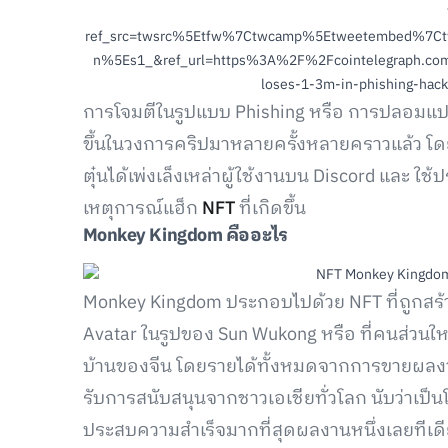
ref_src=twsrc%5Etfw%7Ctwcamp%5Etweetembed%7C
n%5Es1_&ref_url=https%3A%2F%2Fcointelegraph.co
loses-1-3m-in-phishing-hac
การโจมตีในรูปแบบ Phishing หรือ การปลอมแปลง
ขึ้นในวงการคริปมาหลายครั้งหลายคราวแล้ว โดย
ตุ๋นได้เพ่งเล็งเหล่าผู้ใช้งานบน Discord และ ใช
เหตุการณ์แฮ็ก
NFT
ที่เกิดขึ้น
Monkey Kingdom คืออะไร
Monkey Kingdom ประกอบไปด้วย NFT ที่ถูกสร้า
Avatar ในรูปของ Sun Wukong หรือ ที่คนส่วนใหญ่
บ้านของจีน โดยรายได้ทั้งหมดจากการขายผลงานเ
รับการสนับสนุนจากชาวเอเชียทั่วโลก นับว่าเป็น
ประสบความสำเร็จมากที่สุดผลงานหนึ่งเลยทีเด