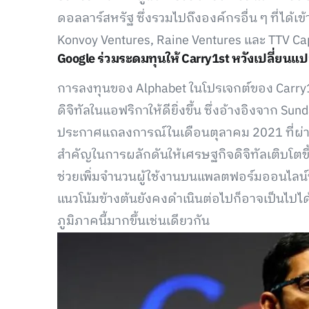
ดอลลาร์สหรัฐ ซึ่งรวมไปถึงองค์กรอื่น ๆ ที่ได้เข้
Konvoy Ventures, Raine Ventures และ TTV Cap
Google ร่วมระดมทุนให้ Carry1st หวังเปลี่ยน
การลงทุนของ Alphabet ในโปรเจกต์ของ Carry1s
ดิจิทัลในแอฟริกาให้ดียิ่งขึ้น ซึ่งอ้างอิงจาก Su
ประกาศแถลงการณ์ในเดือนตุลาคม 2021 ที่ผ่าน
สำคัญในการผลักดันให้เศรษฐกิจดิจิทัลเติบโตข
ช่วยเพิ่มจำนวนผู้ใช้งานบนแพลตฟอร์มออนไลน์ข
แนวโน้มข้างต้นยังคงดำเนินต่อไปก็อาจเป็นไปไ
ภูมิภาคนี้มากขึ้นเช่นเดียวกัน