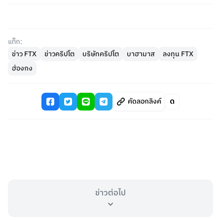
แท็ก:
ข่าว FTX
ข่าวคริปโต
บริษัทคริปโต
บาฮามาส
ลงทุน FTX
ฮ่องกง
คัดลอกลิงค์
ข่าวต่อไป