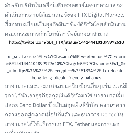
สำหรับบริษัทในเครือในยิบรอลตาร์และบาฮามาส จะ
ดำเนินการภายใต้แบนเนอร์ของ FTX Digital Markets
ซึ่งจดทะเบียนเป็นธุรกิจสินทรัพย์ดิจิทัลโดยสำนักงาน
คณะกรรมการกำกับหลักทรัพย์แห่งบาฮามาส
https://twitter.com/SBF_FTX/status/1441444101899972610
?
ref_src=twsrc%5Etfw%7Ctwcamp%5Etweetembed%7Ctwterm
%5E1441444101899972610%7Ctwgr%5E%7Ctwcon%5Es1_&re
f_url=https%3A%2F%2Fdecrypt.co%2F81834%2Fftx-relocates-
hong-kong-bitcoin-friendly-bahamas
บาฮามาสและประเทศแถบแคริบเบียนอื่นๆ เช่น เบอร์มิ
วดา ได้นำเอาธุรกิจสกุลเงินดิจิทัลมาใช้ บาฮามาสเริ่ม
ปล่อย Sand Dollar ซึ่งเป็นสกุลเงินดิจิทัลของธนาคาร
กลางออกสู่ตลาดเมื่อปีที่แล้ว และธนาคาร Deltec ใน
บาฮามาสได้ให้บริการแก่ FTX, Tether และการแลก