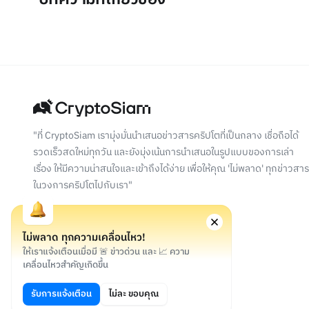
"ที่ CryptoSiam เรามุ่งมั่นนำเสนอข่าวสารคริปโตที่เป็นกลาง เชื่อถือได้
รวดเร็วสดใหม่ทุกวัน และยังมุ่งเน้นการนำเสนอในรูปแบบของการเล่า
เรื่อง ให้มีความน่าสนใจและเข้าถึงได้ง่าย เพื่อให้คุณ 'ไม่พลาด' ทุกข่าวสาร
ในวงการคริปโตไปกับเรา"
ไม่พลาด ทุกความเคลื่อนไหว!
ให้เราแจ้งเตือนเมื่อมี 🚨 ข่าวด่วน และ 📈 ความ
เคลื่อนไหวสำคัญเกิดขึ้น
©
2026
สงวนลิขสิทธิ์
รับการแจ้งเตือน
ไม่ละ ขอบคุณ