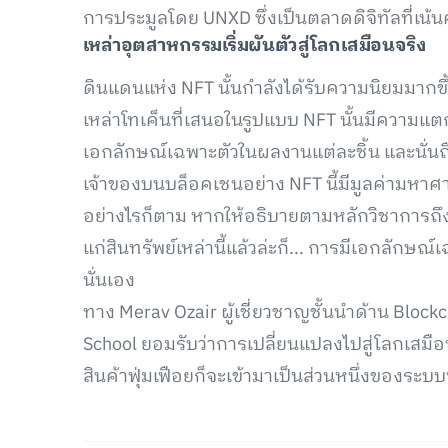
การประมูลโดย UNXD ซึ่งเป็นตลาดดิจิทัลที่เ
เหล่าอุตสาหกรรมเริ่มผันตัวสู่โลกเสมือนจริง
ดินแดนแห่ง NFT นั้นกำลังได้รับความนิยมมากขึ
เหล่าโทเค็นที่เสนอในรูปแบบ NFT นั้นมีความแตก
เอกลักษณ์เฉพาะตัวในผลงานแต่ละชิ้น และนั่นถือเป
เจ้าของบนบล็อคเชนอย่าง NFT นี้มีมูลค่ามหาศ
อย่างไรก็ตาม หากให้อธิบายตามหลักวิชาการถึงปั
แก่สินทรัพย์เหล่านี้แล้วล่ะก็... การมีเอกลักษ
นั่นเอง
ทาง Merav Ozair ผู้เชี่ยวชาญชั้นนำด้าน Bloc
School ยอมรับว่าการเปลี่ยนแปลงไปสู่โลกเสมือ
สินค้าฟุ่มเฟือยก็จะเข้ามาเป็นส่วนหนึ่งของระบบ