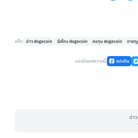
แท็ก:
ข่าว dogecoin
ฉ้อโกง dogecoin
ลงทุน dogecoin
อาชญ
แบ่งปันบทความนี้:
แบ่งปัน
ข่าว