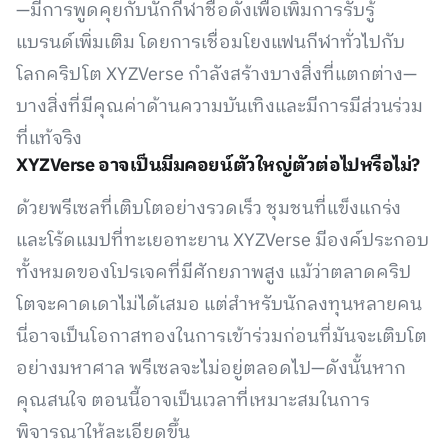
—มีการพูดคุยกับนักกีฬาชื่อดังเพื่อเพิ่มการรับรู้
แบรนด์เพิ่มเติม โดยการเชื่อมโยงแฟนกีฬาทั่วไปกับ
โลกคริปโต XYZVerse กำลังสร้างบางสิ่งที่แตกต่าง—
บางสิ่งที่มีคุณค่าด้านความบันเทิงและมีการมีส่วนร่วม
ที่แท้จริง
XYZVerse อาจเป็นมีมคอยน์ตัวใหญ่ตัวต่อไปหรือไม่?
ด้วยพรีเซลที่เติบโตอย่างรวดเร็ว ชุมชนที่แข็งแกร่ง
และโร้ดแมปที่ทะเยอทะยาน XYZVerse มีองค์ประกอบ
ทั้งหมดของโปรเจคที่มีศักยภาพสูง แม้ว่าตลาดคริป
โตจะคาดเดาไม่ได้เสมอ แต่สำหรับนักลงทุนหลายคน
นี่อาจเป็นโอกาสทองในการเข้าร่วมก่อนที่มันจะเติบโต
อย่างมหาศาล พรีเซลจะไม่อยู่ตลอดไป—ดังนั้นหาก
คุณสนใจ ตอนนี้อาจเป็นเวลาที่เหมาะสมในการ
พิจารณาให้ละเอียดขึ้น