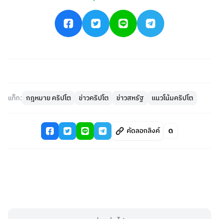
แท็ก:
กฎหมาย คริปโต
ข่าวคริปโต
ข่าวสหรัฐ
แนวโน้มคริปโต
คัดลอกลิงค์