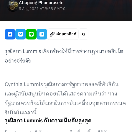
Attapong Phonorasete
5 Aug 2021 AT 9:58 GMT-0
คัดลอกลิงค์
วุฒิสภา Lummis เรียกร้องให้มีการร่างกฎหมายคริปโต
อย่างจริงจัง
Cynthia Lummis วุฒิสภาสหรัฐจากพรรครีพับริกัน
และผู้สนับสนุนบิทคอยน์ได้แสดงความเห็นว่า ทาง
รัฐบาลควรที่จะใช้เวลาในการขับเคลื่อนอุตสาหกรรมค
ริปโตในเวลานี้
วุฒิสภา Lummis กับความฝันอันสูงสุด