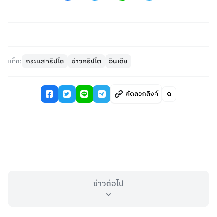
แท็ก:
กระแสคริปโต
ข่าวคริปโต
อินเดีย
คัดลอกลิงค์
ข่าวต่อไป