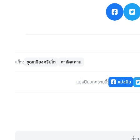
แท็ก:
ขุดเหมืองคริปโต
คาซัคสถาน
แบ่งปันบทความนี้:
แบ่งปัน
ข่าว