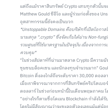
แต่ถึงแม้ราคาสินทรัพย์ Crypto แทบทุกตัวนั้น
Matthew Gould ซีอีโอ และผู้ร่วมก่อตั้งของ U
อุตสาหกรรมนี้ยังคงเป็นบวก
*Unstoppable Domains คือบริษัทที่เปิดโอกาสใ
นามสกุล “.crypto” ซึ่งจัดเก็บได้ผ่าน Non-fun
รวมศูนย์ที่ใช้มาตรฐานในปัจจุบัน เนื่องจากการเ
ควบคุม*
"ในช่วงสัปดาห์ที่ผ่านมาตลาด Crypto มีความผั
ชุมชนบล็อคเชน และนักลงทุนจำนวนมาก" Gould ได
Bitcoin ดิ่งลงใกล้ถึงระดับราคา 30,000 ดอลลาร์
เมื่อเราพิจารณาจากการที่สินทรัพย์คริปโตเบอร
ดอลลาร์ ในช่วงก่อนหน้านี้ในเดือนพฤษภาคม โ
“อย่างไรก็ตามชื่อโดเมน Blockchain กำลังได้ร
โดยไม่มีสัญญาณว่าจะชะลอตัวลงเลยแม้แต่น้อย”