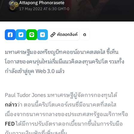
Attapong Phonorasete
17 May 2022 AT 6:30 GMT-0
คัดลอกลิงค์
มหาเศรษฐีมองเหรียญบิทคอยน์อนาคตสดใส ชี้เห็น
โอกาสของคนรุ่นใหม่เริ่มมีแนวคิดลงทุนคริปโต รวมทั้ง
กำลังเข้าสู่ยุค Web 3.0 แล้ว
Paul Tudor Jones มหาเศรษฐีผู้จัดการกองทุนได้
กล่าว
ว่า ตอนนี้คริปโตเคอร์เรนซี่มีอนาคตที่สดใส
เนื่องจากธนาคารกลางของประเทศสหรัฐอเมริกาหรือ
FED
ได้มีการปรับอัตราดอกเบี้ยมากขึ้นในการรับมือ
กับภาวะเงินเฟ้อที่เพิ่มสูงขึ้น