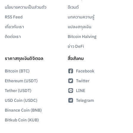
นโยบายความเป็นส่วนตัว
อีเวนต์
RSS Feed
บทความความรู้
เกี่ยวกับเรา
แปลงสกุลเงิน
ติดต่อเรา
Bitcoin Halving
ข่าว DeFi
ราคาสกุลเงินดิจิตอล
สื่อสังคม
Bitcoin (BTC)
Facebook
Ethereum (USDT)
Twitter
Tether (USDT)
LINE
USD Coin (USDC)
Telegram
Binance Coin (BNB)
Bitkub Coin (KUB)