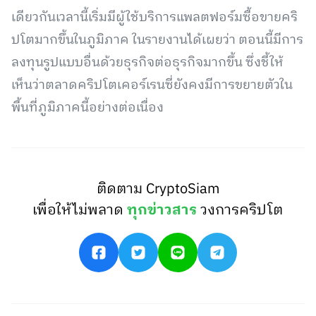
เดียวกันเวลานี้เริ่มมีผู้ใช้บริการแพลตฟอร์มซื้อขายคริ
ปโตมากขึ้นในภูมิภาค ในรายงานได้เผยว่า ตอนนี้มีการ
ลงทุนรูปแบบอื่นด้วยธุรกิจต่อธุรกิจมากขึ้น ซึ่งชี้ให้
เห็นว่าตลาดคริปโตเคอร์เรนซี่ยังคงมีการขยายตัวใน
พื้นที่ภูมิภาคนี้อย่างต่อเนื่อง
ติดตาม CryptoSiam
เพื่อให้ไม่พลาด
ทุกข่าวสาร
วงการคริปโต