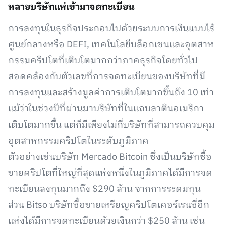
หลายบริษัทแห่เข้ามาจดทะเบียน
การลงทุนในธุรกิจประกอบไปด้วยระบบการเงินแบบไร้
ศูนย์กลางหรือ DEFI, เทคโนโลยีบล็อกเชนและอุตสาห
กรรมคริปโตที่เติบโตมากกว่าภาคธุรกิจโดยทั่วไป
สอดคล้องกับตัวเลขที่การจดทะเบียนของบริษัทที่มี
การลงทุนและสร้างมูลค่าการเติบโตมากขึ้นถึง 10 เท่า
แม้ว่าในช่วงปีที่ผ่านมาบริษัทที่ในแถบลาตินอเมริกา
เติบโตมากขึ้น แต่ก็มีเพียงไม่กี่บริษัทที่สามารถควบคุม
อุตสาหกรรมคริปโตในระดับภูมิภาค
ตัวอย่างเช่นบริษัท Mercado Bitcoin ซึ่งเป็นบริษัทซื้อ
ขายคริปโตที่ใหญ่ที่สุดแห่งหนึ่งในภูมิภาคได้มีการจด
ทะเบียนลงทุนมากถึง $290 ล้าน จากการระดมทุน
ส่วน Bitso บริษัทซื้อขายเหรียญคริปโตเคอร์เรนซี่อีก
แห่งได้มีการจดทะเบียนด้วยเงินกว่า $250 ล้าน เช่น