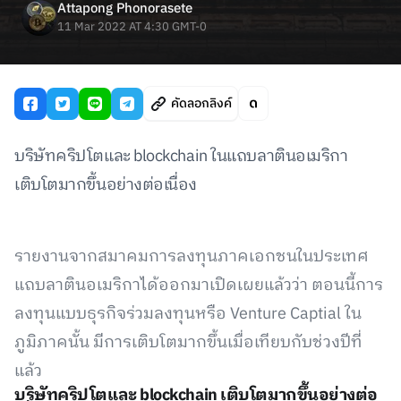
Attapong Phonorasete
11 Mar 2022 AT 4:30 GMT-0
คัดลอกลิงค์
บริษัทคริปโตและ blockchain ในแถบลาตินอเมริกา
เติบโตมากขึ้นอย่างต่อเนื่อง
รายงานจากสมาคมการลงทุนภาคเอกชนในประเทศ
แถบลาตินอเมริกาได้ออกมาเปิดเผยแล้วว่า ตอนนี้การ
ลงทุนแบบธุรกิจร่วมลงทุนหรือ Venture Captial ใน
ภูมิภาคนั้น มีการเติบโตมากขึ้นเมื่อเทียบกับช่วงปีที่
แล้ว
บริษัทคริปโตและ blockchain เติบโตมากขึ้นอย่างต่อ