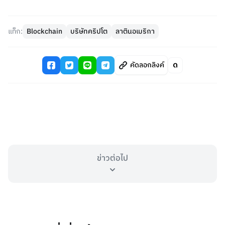
แท็ก:
Blockchain
บริษัทคริปโต
ลาตินอเมริกา
คัดลอกลิงค์
ข่าวต่อไป