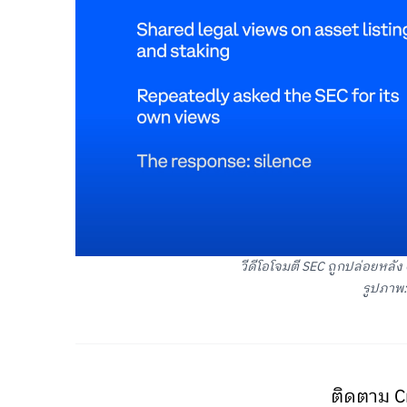
วีดีโอโจมตี SEC ถูกปล่อยหลัง
รูปภาพ:
ติดตาม C