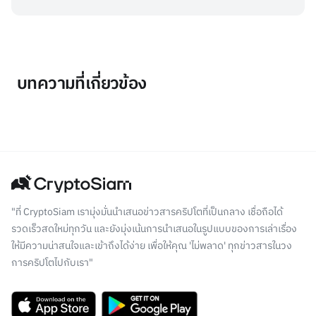
บทความที่เกี่ยวข้อง
"ที่ CryptoSiam เรามุ่งมั่นนำเสนอข่าวสารคริปโตที่เป็นกลาง เชื่อถือได้
รวดเร็วสดใหม่ทุกวัน และยังมุ่งเน้นการนำเสนอในรูปแบบของการเล่าเรื่อง
ให้มีความน่าสนใจและเข้าถึงได้ง่าย เพื่อให้คุณ 'ไม่พลาด' ทุกข่าวสารในวง
การคริปโตไปกับเรา"