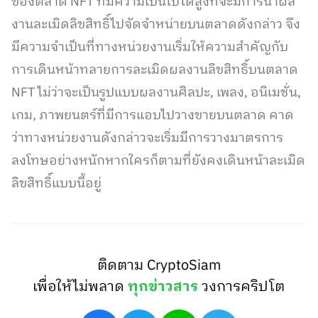
ของตลาด NFT ที่มีความเป็นไปได้สูงที่จะมีการนำผล
งานละเมิดลิขสิทธิ์ไปจัดจำหน่ายบนตลาดดังกล่าว จึง
มีความจำเป็นที่ทางหน่วยงานเริ่มให้ความสำคัญกับ
การเดินหน้าทลายการละเมิดผลงานลิขสิทธิ์บนตลาด
NFT ไม่ว่าจะเป็นรูปแบบผลงานศิลปะ, เพลง, อนิเมชั่น,
เกม, ภาพยนตร์ที่มีการแอบไปวางขายบนตลาด คาด
ว่าทางหน่วยงานดังกล่าวจะเริ่มมีการวางมาตรการ
ลงโทษอย่างหนักหากใครก็ตามที่ยังคงเดินหน้าละเมิด
ลิขสิทธิ์แบบนี้อยู่
ติดตาม CryptoSiam
เพื่อให้ไม่พลาด
ทุกข่าวสาร
วงการคริปโต