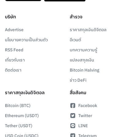
บริษัท
สำรวจ
Advertise
ราคาสกุลเงินดิจิตอล
นโยบายความเป็นส่วนตัว
อีเวนต์
RSS Feed
บทความความรู้
เกี่ยวกับเรา
แปลงสกุลเงิน
ติดต่อเรา
Bitcoin Halving
ข่าว DeFi
ราคาสกุลเงินดิจิตอล
สื่อสังคม
Bitcoin (BTC)
Facebook
Ethereum (USDT)
Twitter
Tether (USDT)
LINE
USD Coin (USDC)
Telegram