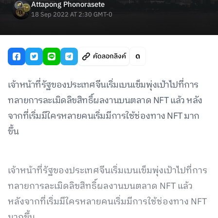
Attapong Phonorasete
18 Sep 2022 AT 2:30 GMT-0
คัดลอกลิงค์
เจ้าหน้าที่รัฐของประเทศจีนเริ่มเบนเข็มพุ่งเป้าไปที่การ
ทลายการละเมิดลิขสิทธิ์ผลงานบนตลาด NFT แล้ว หลัง
จากที่เริ่มมีใครหลายคนเริ่มมีการใช้ช่องทาง NFT มาก
ขึ้น
เจ้าหน้าที่รัฐของประเทศจีนเริ่มเบนเข็มพุ่งเป้าไปที่การ
ทลายการละเมิดลิขสิทธิ์ผลงานบนตลาด NFT แล้ว
หลังจากที่เริ่มมีใครหลายคนเริ่มมีการใช้ช่องทาง NFT
มากขึ้น