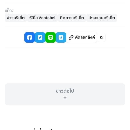
แท็ก:
ข่าวคริปโต
ซีอีโอ Vontobel
ทิศทางคริปโต
นักลงทุนคริปโต
คัดลอกลิงค์
ข่าวต่อไป