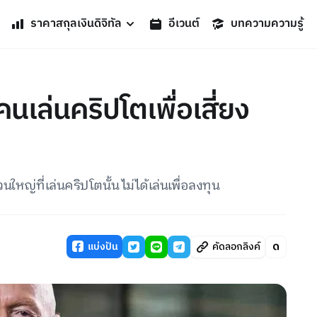
ราคาสกุลเงินดิจิทัล
อีเวนต์
บทความความรู้
คนเล่นคริปโตเพื่อเสี่ยง
ใหญ่ที่เล่นคริปโตนั้น ไม่ได้เล่นเพื่อลงทุน
แบ่งปัน
คัดลอกลิงค์