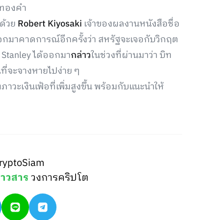
นทองคำ
ปด้วย
Robert Kiyosaki
เจ้าของผลงานหนังสือชื่อ
อกมาคาดการณ์อีกครั้งว่า สหรัฐจะเจอกับวิกฤต
n Stanley ได้ออกมา
กล่าว
ในช่วงที่ผ่านมาว่า บิท
นที่จะจางหายไปง่าย ๆ
วะเงินเฟ้อที่เพิ่มสูงขึ้น พร้อมกับแนะนำให้
ryptoSiam
่าวสาร
วงการคริปโต