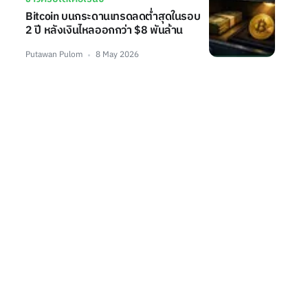
Bitcoin บนกระดานเทรดลดต่ำสุดในรอบ
2 ปี หลังเงินไหลออกกว่า $8 พันล้าน
Putawan Pulom
8 May 2026