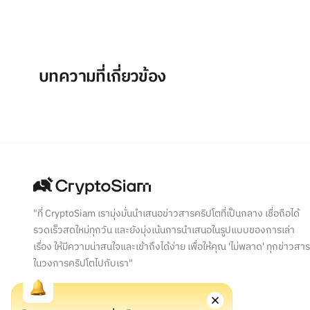
บทความที่เกี่ยวข้อง
"ที่ CryptoSiam เรามุ่งมั่นนำเสนอข่าวสารคริปโตที่เป็นกลาง เชื่อถือได้
รวดเร็วสดใหม่ทุกวัน และยังมุ่งเน้นการนำเสนอในรูปแบบของการเล่า
เรื่อง ให้มีความน่าสนใจและเข้าถึงได้ง่าย เพื่อให้คุณ 'ไม่พลาด' ทุกข่าวสาร
ในวงการคริปโตไปกับเรา"