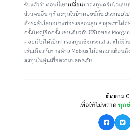
รับแล้วว่า ตอนนี้เขา
เปลี่ยน
มาลงทุนคริปโตแท
ส่วนคนอื่น ๆ ที่ลงทุนในบิทคอยน์นั้น ประกอบไ
ดังระดับโลกอย่างพ่อรวยสอนลูก ล่าสุดเขาได้อ
ครั้งใหญ่อีกครั้ง เช่นเดียวกับซีอีโอของ Morga
คอยน์ไม่ได้เป็นการลงทุนเชิงกระแส และไม่มีวั
เช่นเดียวกันทางด้าน Mobius ได้ออกมาเตือนถึงภา
ลงทุนในหุ้นเพื่อความปลอดภัย
ติดตาม C
เพื่อให้ไม่พลาด
ทุกข