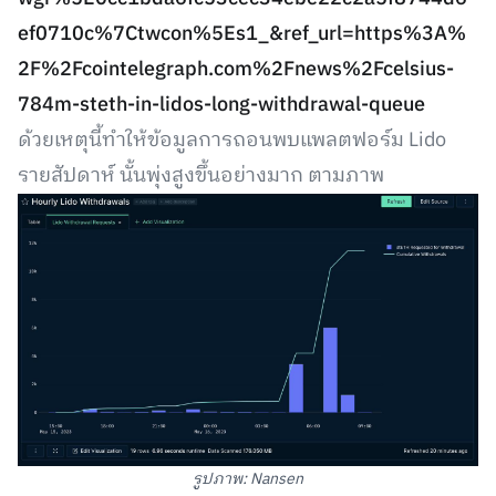
ef0710c%7Ctwcon%5Es1_&ref_url=https%3A%
2F%2Fcointelegraph.com%2Fnews%2Fcelsius-
784m-steth-in-lidos-long-withdrawal-queue
ด้วยเหตุนี้ทำให้ข้อมูลการถอนพบแพลตฟอร์ม Lido
รายสัปดาห์ นั้นพุ่งสูงขึ้นอย่างมาก ตามภาพ
รูปภาพ: Nansen